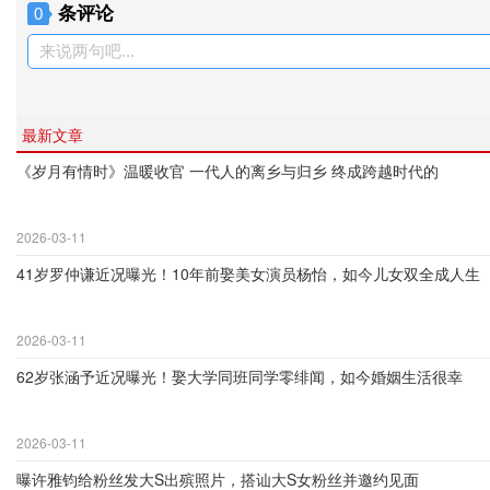
条评论
0
来说两句吧...
最新文章
《岁月有情时》温暖收官 一代人的离乡与归乡 终成跨越时代的
2026-03-11
41岁罗仲谦近况曝光！10年前娶美女演员杨怡，如今儿女双全成人生
2026-03-11
62岁张涵予近况曝光！娶大学同班同学零绯闻，如今婚姻生活很幸
2026-03-11
曝许雅钧给粉丝发大S出殡照片，搭讪大S女粉丝并邀约见面