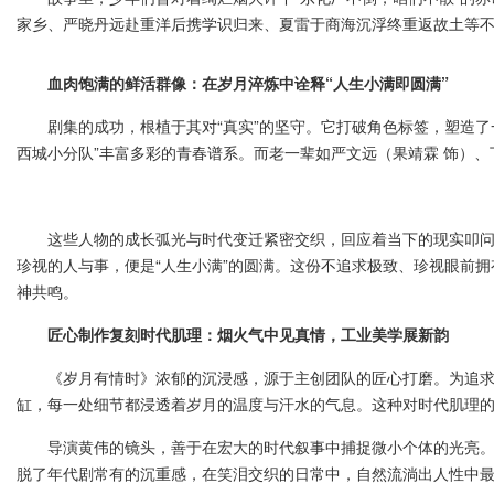
家乡、严晓丹远赴重洋后携学识归来、夏雷于商海沉浮终重返故土等不
血肉饱满的鲜活群像：在岁月淬炼中诠释“人生小满即圆满”
剧集的成功，根植于其对“真实”的坚守。它打破角色标签，塑造了一
西城小分队”丰富多彩的青春谱系。而老一辈如严文远（果靖霖 饰）、
这些人物的成长弧光与时代变迁紧密交织，回应着当下的现实叩问：
珍视的人与事，便是“人生小满”的圆满。这份不追求极致、珍视眼前拥有
神共鸣。
匠心制作复刻时代肌理：烟火气中见真情，工业美学展新韵
《岁月有情时》浓郁的沉浸感，源于主创团队的匠心打磨。为追求真
缸，每一处细节都浸透着岁月的温度与汗水的气息。这种对时代肌理的
导演黄伟的镜头，善于在宏大的时代叙事中捕捉微小个体的光亮。剧中
脱了年代剧常有的沉重感，在笑泪交织的日常中，自然流淌出人性中最