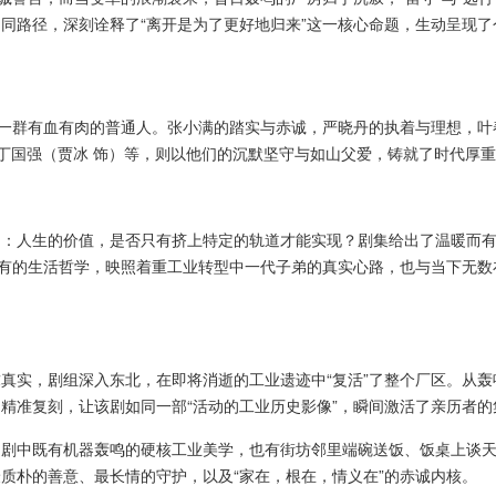
同路径，深刻诠释了“离开是为了更好地归来”这一核心命题，生动呈现
群有血有肉的普通人。张小满的踏实与赤诚，严晓丹的执着与理想，叶春
丁国强（贾冰 饰）等，则以他们的沉默坚守与如山父爱，铸就了时代厚重
人生的价值，是否只有挤上特定的轨道才能实现？剧集给出了温暖而有
的生活哲学，映照着重工业转型中一代子弟的真实心路，也与当下无数在“漂
实，剧组深入东北，在即将消逝的工业遗迹中“复活”了整个厂区。从轰
精准复刻，让该剧如同一部“活动的工业历史影像”，瞬间激活了亲历者
既有机器轰鸣的硬核工业美学，也有街坊邻里端碗送饭、饭桌上谈天说地
质朴的善意、最长情的守护，以及“家在，根在，情义在”的赤诚内核。