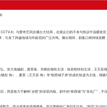
响
CTV-8）与爱奇艺同步播出大结局，在观众们的不舍与热议中温暖收
描摹，引发了跨越地域与年龄层的广泛共鸣。播出期间，剧集口碑持续发酵
、张大海编剧，黄景瑜、关晓彤领衔主演，徐若晗特别主演，王天辰领衔
晓彤 饰）、夏雷（王天辰 饰）等“铁西城子弟”的成长轨迹为主线，细
而是致力于解构“乡愁”的深层内核。剧中的“铁西城”与“东化厂”，不
誓言；而当变革的浪潮袭来，昔日轰鸣的厂房归于沉寂，“留守”与“远行