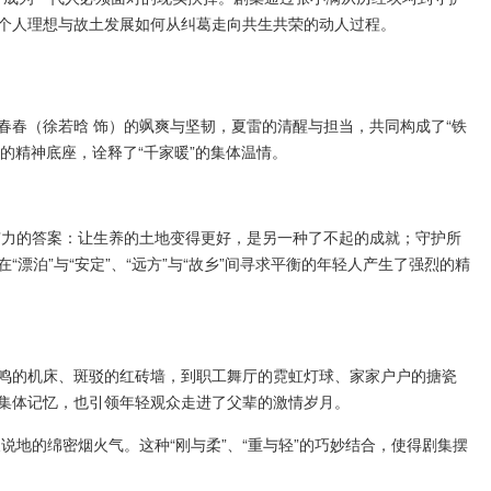
了个人理想与故土发展如何从纠葛走向共生共荣的动人过程。
春（徐若晗 饰）的飒爽与坚韧，夏雷的清醒与担当，共同构成了“铁
的精神底座，诠释了“千家暖”的集体温情。
力的答案：让生养的土地变得更好，是另一种了不起的成就；守护所
泊”与“安定”、“远方”与“故乡”间寻求平衡的年轻人产生了强烈的精
鸣的机床、斑驳的红砖墙，到职工舞厅的霓虹灯球、家家户户的搪瓷
的集体记忆，也引领年轻观众走进了父辈的激情岁月。
的绵密烟火气。这种“刚与柔”、“重与轻”的巧妙结合，使得剧集摆