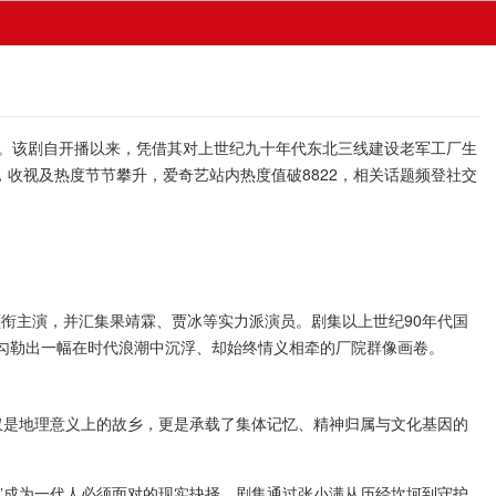
官。该剧自开播以来，凭借其对上世纪九十年代东北三线建设老军工厂生
，收视及热度节节攀升，爱奇艺站内热度值破8822，相关话题频登社交
主演，并汇集果靖霖、贾冰等实力派演员。剧集以上世纪90年代国
腻勾勒出一幅在时代浪潮中沉浮、却始终情义相牵的厂院群像画卷。
仅是地理意义上的故乡，更是承载了集体记忆、精神归属与文化基因的
”成为一代人必须面对的现实抉择。剧集通过张小满从历经坎坷到守护