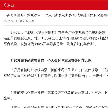
返回
《岁月有情时》温暖收官 一代人的离乡与归乡 终成跨越时代的深情回
2026-03-11
南方娱乐网
3月6日，电视剧《岁月有情时》在中央广播电视总台电视剧频道（C
活图景的细腻还原、对厂矿子弟“走出去”与“归故乡”命运抉择的深刻
平台热搜，被赞誉为“2026开年最具分量、最有后劲的年代剧”。
时代幕布下的青春史诗：个人命运与家园变迁同频共振
《岁月有情时》改编自潘一掷的小说《子弟》，由黄伟执导，卞智弘
有经济及重工业转型为时代背景，以张小满（黄景瑜 饰）、严晓丹（关
剧集的核心创作意图在于跳出传统年代剧的表达窠臼，不沉溺于怀旧，
坐标。
故事里，少年们曾对着绚烂烟火许下“东化厂不倒，咱们不散”的赤诚