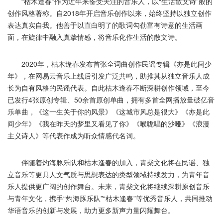
“枯木逢春”作为近年来备受关注的音乐人，以“生活散文诗”般的
创作风格著称。自2018年开启音乐创作以来，始终坚持以独立创作
表达真实自我。他善于以直白明了的歌词勾勒富有诗意的生活画
面，在旋律中融入真挚情感，将音乐化作生活的散文诗。
2020年，枯木逢春发布首张全词曲创作民谣专辑《亦是此间少
年》，在网易云音乐上线后引发广泛共鸣，助推其从独立音乐人成
长为自有风格的民谣代表。自此枯木逢春不断深耕创作领域，至今
已发行4张原创专辑、50余首原创单曲，拥有多首全网播放量破亿音
乐单曲，《这一生关于你的风景》《这城市风总是很大》《亦是此
间少年》《我在昨天的梦里又看见了你》《喉咙唱的沙哑》《浪漫
主义诗人》等代表作成为听众情感代名词。
伴随着灼海豚乐队和枯木逢春的加入，青柴文化将在民谣、独
立音乐等更具人文气质与思想表达的类型领域持续发力，为青年音
乐人提供更广阔的创作舞台。未来，青柴文化将继续深耕原创音乐
与青年文化，携手“灼海豚乐队”“枯木逢春”等优秀音乐人，共同推动
华语音乐的创新与发展，助力更多新声力量闪耀舞台。