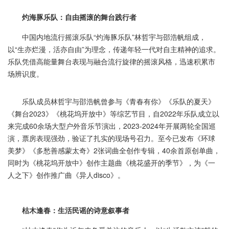
灼海豚乐队：自由摇滚的舞台践行者
中国内地流行摇滚乐队“灼海豚乐队”林哲宇与邵浩帆组成，
以“生亦烂漫，活亦自由”为理念，传递年轻一代对自主精神的追求。
乐队凭借高能量舞台表现与融合流行旋律的摇滚风格，迅速积累市
场辨识度。
乐队成员林哲宇与邵浩帆曾参与《青春有你》《乐队的夏天》
《舞台2023》《桃花坞开放中》等综艺节目，自2022年乐队成立以
来完成60余场大型户外音乐节演出，2023-2024年开展两轮全国巡
演，票房表现强劲，验证了扎实的现场号召力。至今已发布《环球
美梦》《多愁善感蒙太奇》2张词曲全创作专辑，40余首原创单曲，
同时为《桃花坞开放中》创作主题曲《桃花盛开的季节》，为《一
人之下》创作推广曲《异人disco》。
枯木逢春：生活民谣的诗意叙事者