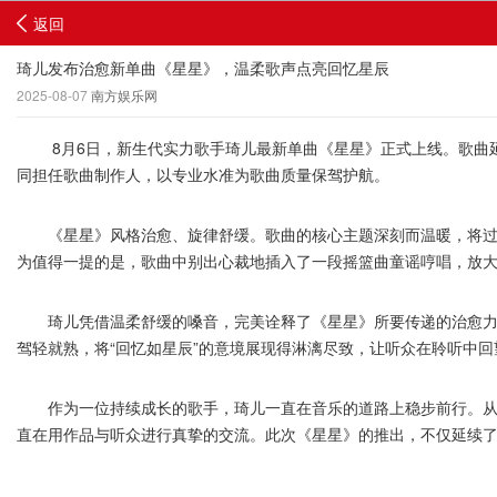
返回
琦儿发布治愈新单曲《星星》，温柔歌声点亮回忆星辰
2025-08-07
南方娱乐网
8月6日，新生代实力歌手琦儿最新单曲《星星》正式上线。歌曲延
同担任歌曲制作人，以专业水准为歌曲质量保驾护航。
《星星》风格治愈、旋律舒缓。歌曲的核心主题深刻而温暖，将过去
为值得一提的是，歌曲中别出心裁地插入了一段摇篮曲童谣哼唱，放
琦儿凭借温柔舒缓的嗓音，完美诠释了《星星》所要传递的治愈力量
驾轻就熟，将“回忆如星辰”的意境展现得淋漓尽致，让听众在聆听中
作为一位持续成长的歌手，琦儿一直在音乐的道路上稳步前行。从一
直在用作品与听众进行真挚的交流。此次《星星》的推出，不仅延续