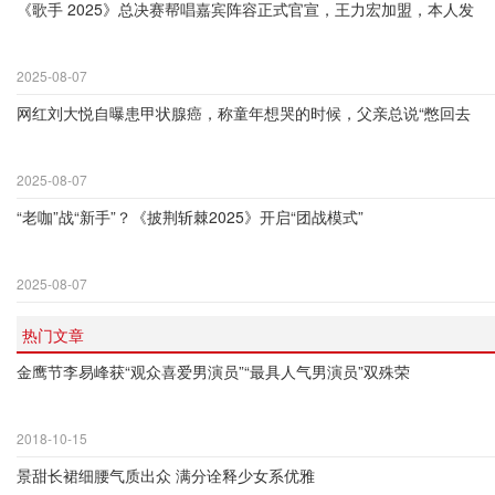
《歌手 2025》总决赛帮唱嘉宾阵容正式官宣，王力宏加盟，本人发
2025-08-07
网红刘大悦自曝患甲状腺癌，称童年想哭的时候，父亲总说“憋回去
2025-08-07
“老咖”战“新手”？《披荆斩棘2025》开启“团战模式”
2025-08-07
热门文章
金鹰节李易峰获“观众喜爱男演员”“最具人气男演员”双殊荣
2018-10-15
景甜长裙细腰气质出众 满分诠释少女系优雅