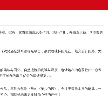
关注。据悉，这首歌由唐思淼作词、池舟作曲，并由袁大巍、李晓璇共
论欢笑还是泪水都弥足珍贵，散发着独特的光芒，照亮前行的路。尤
的柔软与回忆。自然流淌的真诚与温度，也让她在治愈系歌曲中愈发
证明了她作为歌手优秀的情绪感染力。
作品，再到今年刚上线的《年少的风》。专注于音乐本身的琦儿，一
变初心。期待她未来更多触动心弦的佳作！