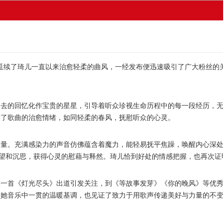
续了琦儿一直以来治愈轻柔的曲风，一经发布便迅速吸引了广大粉丝的
的回忆化作宝贵的星星，引导着听众珍视生命历程中的每一段经历，无
大了歌曲的治愈情绪，如同轻柔的春风，抚慰听众的心灵。
。充满感染力的声音仿佛蕴含着魔力，能轻易抚平焦躁，唤醒内心深处
回望和沉思，获得心灵的慰藉与释然。琦儿恰到好处的情感把握，也再次
首《灯光尽头》出道引发关注，到《等故事发芽》《你的晚风》等优秀
了她音乐中一贯的温暖基调，也见证了致力于用歌声传递美好与力量的不