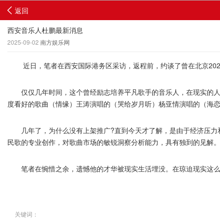
返回
西安音乐人杜鹏最新消息
2025-09-02
南方娱乐网
近日，笔者在西安国际港务区采访，返程前，约谈了曾在北京2020
仅仅几年时间，这个曾经励志培养平凡歌手的音乐人，在现实的人情
度看好的歌曲（情缘）王涛演唱的（哭给岁月听）杨亚情演唱的（海
几年了，为什么没有上架推广?直到今天才了解，是由于经济压力和
民歌的专业创作，对歌曲市场的敏锐洞察分析能力，具有独到的见解
笔者在惋惜之余，遗憾他的才华被现实生活埋没。在琼迫现实这么多
关键词：