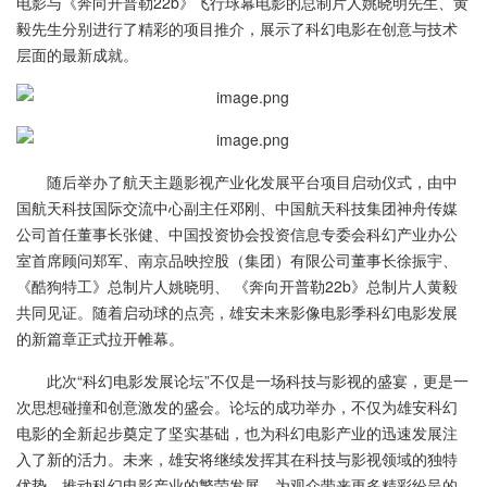
电影与《奔向开普勒22b》飞行球幕电影的总制片人姚晓明先生、黄
毅先生分别进行了精彩的项目推介，展示了科幻电影在创意与技术
层面的最新成就。
随后举办了航天主题影视产业化发展平台项目启动仪式，由中
国航天科技国际交流中心副主任邓刚、中国航天科技集团神舟传媒
公司首任董事长张健、中国投资协会投资信息专委会科幻产业办公
室首席顾问郑军、南京品映控股（集团）有限公司董事长徐振宇、
《酷狗特工》总制片人姚晓明、 《奔向开普勒22b》总制片人黄毅
共同见证。随着启动球的点亮，雄安未来影像电影季科幻电影发展
的新篇章正式拉开帷幕。
此次“科幻电影发展论坛”不仅是一场科技与影视的盛宴，更是一
次思想碰撞和创意激发的盛会。论坛的成功举办，不仅为雄安科幻
电影的全新起步奠定了坚实基础，也为科幻电影产业的迅速发展注
入了新的活力。未来，雄安将继续发挥其在科技与影视领域的独特
优势，推动科幻电影产业的繁荣发展，为观众带来更多精彩纷呈的