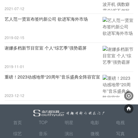
2021-07-12
艺人范一贤宣布签约新公司 欲进军海外市场
2019-02-15
谢娜多档新节目官宣 个人“综艺季”强势霸屏
2019-11-01
重磅！2023动感地带“20周年”音乐盛典全阵容官宣
2023-12-12
首页
TOP
明星
电影
电视
综艺
音乐
演出
微视
写真