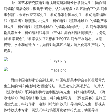
由中国艺术研究院电影电视研究所副所长孙承健先生主持的“科
幻编剧”圆桌论坛，聚焦于“观念、认知与想象：科艺融合下的科幻叙
事创新”，未来作家郑军先生、科幻作家付国丰先生、科幻电影编剧
和《拓星者》导演张小北先生、科幻电影《流浪地球1》的编剧严东
旭先生、科幻电影《流浪地球2》的编剧杨治学先生、科幻作家和编
剧吴霜女士、科幻编剧和导演 《三体》舞台剧编剧顾奕先生，分别
就“科学观念”、“科学认知”和“想象”讨论了科幻作品在题材、立意、
视野、水准和创造力上，如何影响其艺术魅力与文化再生产能力的
现象。
而由中国电影家协会副主席、中国电影美术学会会长霍廷霄先
生主持的“科幻电影特效”圆桌论坛，则是论坛的高潮所在，制片人、
《流浪地球》系列电影执行监制杨洪涛先生，科幻电影导演、《流
浪地球1》B组导演郁刚先生，科幻电影导演、《深空异客》监制王
语堂先生，科幻作家、电影《暗战白沙关》导演阎安先生，影视实
体特效技术专家、沉浸式科幻场景开发者薛松先生，动画导演、