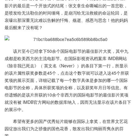
影片的最后是一个开放式的结尾：张文拿生命嘶喊出的一首悲歌，
是喷发给无法勒住的时间缰绳，是崩泻给无法救赎的命运轮回，是
哀嚎出那深重无比难以告解的忏悔、殇逝、感恩与思念！他的妈妈
最后醒来了没有呢？
该片至今已经拿下50余个国际电影节的最佳影片大奖，其中九
成都是欧美西方的主流电影节。在国际影视资讯档案库 IMDB网站
《除非我已死去》（ 英文名《Never》）的条目下第一行，所显示
的该片属性获奖参数是45个，点击这个数字就可以进入这45个所获
奖项的展示页面，详细记载了每一个数字具体是参加的哪一个国际
电影节的全称，具体所获奖项的全称，以及获奖年月日等信息。有
些遗憾的是该片所获的10余个非西方的国际电影节的最佳影片奖项
就没有被 IMDB官方网站的数据库纳入，因而无法显示在该片条目下
的展示中。
希望有更多的国产优秀短片能够在国际上拿奖，在世界文艺花
园绽放出我们为之骄傲的国色花香，散发出我们绚丽而隽永的芬
芳。