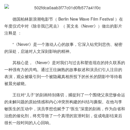
德国柏林新浪潮电影节（ Berlin New Wave Film Festival ）在
年度仪式中对《除非我已死去》（ 英文名《Never》）做出的影片
注释是 ：
“《Never》是一个激动人心的故事，它深入钻究到悲伤、秘密
的深处，启迪对人文深刻影响的精神。
其核心是，《Never》是对我们与过去和塑造现在的持久联系的
一种强有力的共鸣。通过王往娴熟的故事叙述和演员们引人注目的
表演，观众被吸引到一个被隐藏真相所投下的长长的阴影中等待着
被晨光破晓。
王往对“儿子”的刻画特别痛切，捕捉到了一个围绕父亲悲惨命运
的未解问题的原始情感和内心冲突所构建的纠结与撕裂。在他与李
敏医生的互动中，演员李想也赋予了“医生”深度的刻画，作为自省和
治愈的催化剂，终究导致了一个真理的宣泄时刻，促成电影结束后
很长一段时间的人心回响。