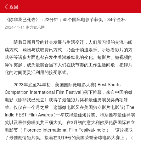
返回
《除非我已死去》：22分钟；45个国际电影节获奖；34个金杯
2024-11-11
南方娱乐网
随着日新月异的社会发展与生活变迁，人们所习惯的交流与阅
读方式、购物与获取资讯方式、乃至于消遣娱乐、听歌看影片的方
式等等诸多方面也都在发生着潜移默化的变化。短影片、短视频的
异军突起，成为最契合当下人们在快节奏的工作生活间歇，把碎片
化的时间更灵活利用的接受形式。
2023年底至24年初，美国国际微电影大赛( Best Shorts
Competition International Film Festival )落下帷幕，来自中国的微
电影《除非我已死去》获得了最佳短片奖和最佳男演员奖两项殊
荣。仅仅在一个月之后，这部微电影又在美国独立影片电影节( The
Indie FEST Film Awards )一举获得最佳短片奖、特别推荐最佳导演
奖以及最佳剪辑奖共三项大奖。在2月初的意大利佛罗伦萨国际独立
电影节（ Florence International Film Festival-Indie ），该片摘取
了最佳剧情短片奖。接着在3月9号的美国荣誉全球电影大赛上，（