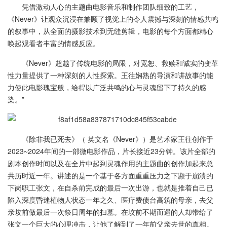
凭借激动人心的主题曲电影音乐和制作团队细致的工艺，
《Never》让观众沉浸在兼顾了视觉上的令人震撼与深刻的情感共鸣
的叙事中，从全面的摄影技术到无缝剪辑，电影的每个方面都精心
唤起观看者丰富的情感反应。
《Never》超越了传统电影的局限，对宽恕、救赎和诚实的变革
性力量提供了一种深刻的人性探索。王往娴熟的导演和讲故事的能
力使此电影瑰宝般，给得以广泛共鸣的心与灵魂留下了持久的感
染。”
《除非我已死去》（ 英文名《Never》）是艺术家王往创作于
2023~2024年间的一部微电影作品，片长接近23分钟。该片全部的
剧本创作时间以及在全片中起到灵魂作用的主题曲的创作加起来总
共历时近一年。讲述的是一个基于各方面重重压力之下濒于崩溃的
下岗职工张文，在自杀前完成的最后一次出游，也就是推着自己已
陷入深度昏迷植物人状态一年之久、医疗费债台高筑的母亲，去父
亲坟前做最后一次祭日周年的扫墓。在坟前不期而遇的人却带给了
张文一个巨大的心理冲击，让他了解到了一年前父亲去世的真相。