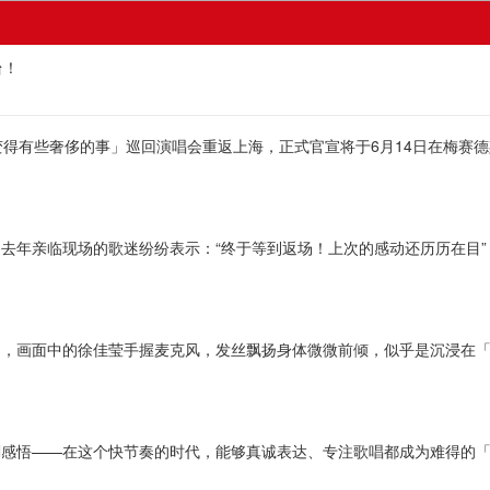
台！
有些奢侈的事」巡回演唱会重返上海，正式官宣将于6月14日在梅赛德斯
亲临现场的歌迷纷纷表示：“终于等到返场！上次的感动还历历在目”，更
画面中的徐佳莹手握麦克风，发丝飘扬身体微微前倾，似乎是沉浸在「
悟——在这个快节奏的时代，能够真诚表达、专注歌唱都成为难得的「