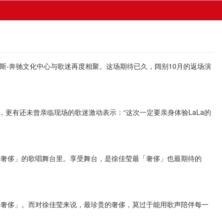
-奔驰文化中心与歌迷再度相聚。这场期待已久，阔别10月的返场演
有还未曾亲临现场的歌迷激动表示：“这次一定要亲身体验LaLa的
奢侈」的歌唱舞台里。享受舞台，是徐佳莹最「奢侈」也最期待的
奢侈」。而对徐佳莹来说，最珍贵的奢侈，莫过于能用歌声陪伴每一