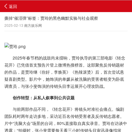
返回
撕掉“催泪弹”标签：贾玲的黑色幽默实验与社会观察
2025-02-13
南方娱乐网
2025年春节档的战鼓尚未擂响，贾玲执导的第三部电影《转念
花开》已凭借首支预告片登上微博热搜榜首。这部聚焦反传销题材
的作品，是贾玲继《你好，李焕英》《热辣滚烫》后，首次尝试悬
疑喜剧类型。影片中，她饰演的单媛从被洗脑的受害者蜕变为卧底
调查员，与张小斐饰演的传销头目李运展开心理攻防战。
创作转型：从私人叙事到公共议题
与前两部作品不同，《转念花开》将镜头对准社会痛点。编剧
团队耗时两年走访多地，采访近百名传销受害者及反传销志愿者。
片中“洗脑大会”场景的台词，80%直接取自真实录音。贾玲在访谈中
透露：“拍摄时，张小斐需要每天看三小时传销头目审讯录像找状