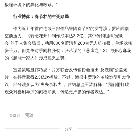
极端环境下的异化与救赎。”
行业博弈：春节档的生死赌局
作为近五年首位连续三部作品登陆春节档的女导演，贾玲面临
空前压力。《转念花开》制作成本达3.2亿，其中传销组织“光明
会”的千人集会场景，动用800名群演和200台无人机拍摄，单场戏耗
资千万。但竞争对手同样强劲：张艺谋的《悬崖之上2》与开心麻花
的《超能一家人》形成包夹之势。
宣发策略显露巧思：片方联合反传销协会推出“反洗脑”公益短
片，在抖音获得2.3亿次播放。不过，海报中贾玲的冷峻造型引发争
议，部分观众认为“失去亲和力”。营销总监王涛解释：“我们想打破
观众对喜剧导演的刻板印象，传递更严肃的作者表达。”
贾玲
关键词：
分享