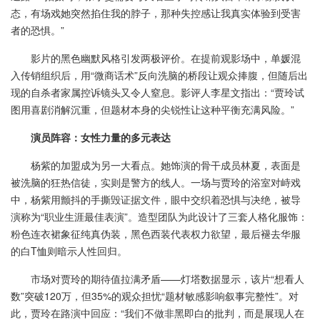
态，有场戏她突然掐住我的脖子，那种失控感让我真实体验到受害
者的恐惧。”
影片的黑色幽默风格引发两极评价。在提前观影场中，单媛混
入传销组织后，用“微商话术”反向洗脑的桥段让观众捧腹，但随后出
现的自杀者家属控诉镜头又令人窒息。影评人李星文指出：“贾玲试
图用喜剧消解沉重，但题材本身的尖锐性让这种平衡充满风险。”
演员阵容：女性力量的多元表达
杨紫的加盟成为另一大看点。她饰演的骨干成员林夏，表面是
被洗脑的狂热信徒，实则是警方的线人。一场与贾玲的浴室对峙戏
中，杨紫用颤抖的手撕毁证据文件，眼中交织着恐惧与决绝，被导
演称为“职业生涯最佳表演”。造型团队为此设计了三套人格化服饰：
粉色连衣裙象征纯真伪装，黑色西装代表权力欲望，最后褪去华服
的白T恤则暗示人性回归。
市场对贾玲的期待值拉满矛盾——灯塔数据显示，该片“想看人
数”突破120万，但35%的观众担忧“题材敏感影响叙事完整性”。对
此，贾玲在路演中回应：“我们不做非黑即白的批判，而是展现人在