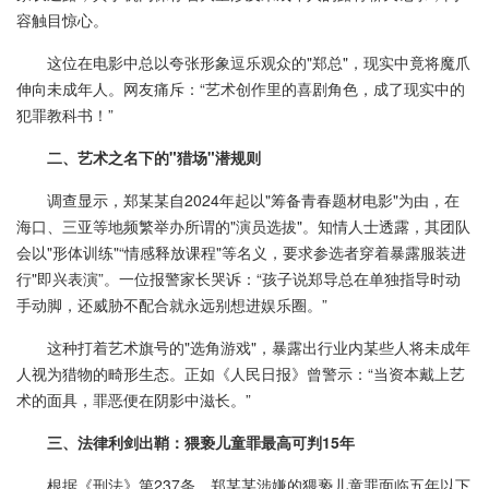
容触目惊心。
这位在电影中总以夸张形象逗乐观众的"郑总"，现实中竟将魔爪
伸向未成年人。网友痛斥：“艺术创作里的喜剧角色，成了现实中的
犯罪教科书！”
二、艺术之名下的"猎场"潜规则
调查显示，郑某某自2024年起以"筹备青春题材电影"为由，在
海口、三亚等地频繁举办所谓的"演员选拔"。知情人士透露，其团队
会以"形体训练"“情感释放课程"等名义，要求参选者穿着暴露服装进
行"即兴表演”。一位报警家长哭诉：“孩子说郑导总在单独指导时动
手动脚，还威胁不配合就永远别想进娱乐圈。”
这种打着艺术旗号的"选角游戏"，暴露出行业内某些人将未成年
人视为猎物的畸形生态。正如《人民日报》曾警示：“当资本戴上艺
术的面具，罪恶便在阴影中滋长。”
三、法律利剑出鞘：猥亵儿童罪最高可判15年
根据《刑法》第237条，郑某某涉嫌的猥亵儿童罪面临五年以下