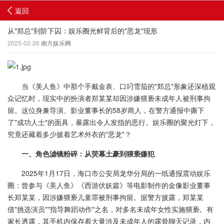
返回
从"郑总"到阶下囚：娱乐圈光鲜背后的"恶龙"现形
2025-02-26
南方娱乐网
当《美人鱼》中那个手戴金表、口叼雪茄的"郑总"形象还深植观
众记忆时，现实中的扮演者郑某某却因涉嫌猥亵未成年人被刑事拘
留。这位身兼导演、影业董事长的58岁商人，在警方通报中撕下
了"成功人士"的面具，暴露出令人发指的恶行。娱乐圈的聚光灯下，
究竟还藏着多少披着艺术外衣的"恶龙"？
一、角色滤镜粉碎：从荧幕土豪到猥亵嫌犯
2025年1月17日，海口市公安局龙华分局的一纸通报震动娱乐
圈：曾参与《美人鱼》《西游伏妖篇》等电影制作的金像影业董事
长郑某某，因涉嫌猥亵儿童罪被刑事拘留。据警方披露，郑某某
借"挑选演员""指导舞蹈动作"之名，对多名未成年女性实施猥亵。有
家长透露，其手机内保存着大量涉及未成年人的露骨聊天记录，内