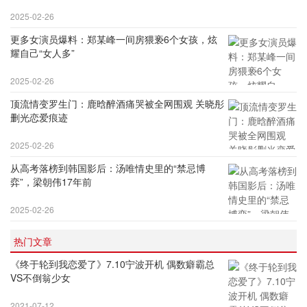
2025-02-26
更多女演员爆料：郑某峰一间房猥亵6个女孩，炫
耀自己“女人多”
2025-02-26
顶流情变罗生门：鹿晗醉酒痛哭被全网围观 关晓彤
删光恋爱痕迹
2025-02-26
从高考落榜到韩国影后：汤唯情史里的“禁忌博
弈”，梁朝伟17年前
2025-02-26
热门文章
《终于轮到我恋爱了》7.10宁波开机 偶数癖霸总
VS不倒翁少女
2021-07-12