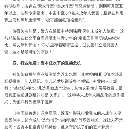
有期徒刑，若存在"聚众作案""多次作案"等恶劣情节，刑期可升至五
年以上。法律专家指出，本案中至少3名未成年人受害，且存在利用
职业便利等加重情节，“极可能面临顶格量刑”。
值得关注的是，警方在通报中特别强调"保护未成年人隐私"，这
与郑某某在社交平台高调晒出与青少年的"亲密工作照"形成尖锐对
比。网友犀利评论：“手机里存着犯罪证据，朋友圈却立着慈善人
设，这才是最可怕的演技！”
四、行业地震：资本狂欢下的道德危机
郑某某背后的商业版图随之浮出水面：其掌控的HFIO资本涉及
影视投资、艺人经纪、少儿艺术培训等多个领域。有业内人士爆
料："某些机构把少儿选秀做成产业链，从海选到培训层层收费，最
后真正输送进剧组的却是’关系户’。"这种将未成年人商品化的运作模
式，为犯罪行为提供了温床。
《中国慈善家》调查显示，近五年影视行业曝光的未成年人侵
害案件中，超六成与"选角指导""封闭训练"等场景相关。这让人不禁
发问：当资本把童真明码标价，谁来守护孩子们的艺术梦想？