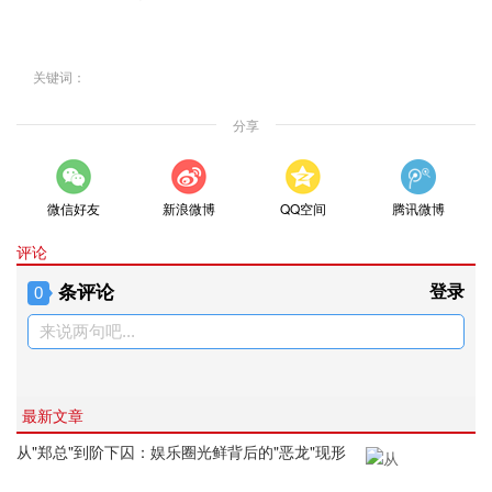
关键词：
分享
微信好友
新浪微博
QQ空间
腾讯微博
评论
条评论
登录
0
来说两句吧...
最新文章
从"郑总"到阶下囚：娱乐圈光鲜背后的"恶龙"现形