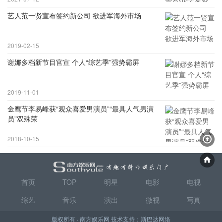
艺人范一贤宣布签约新公司 欲进军海外市场
2019-02-15
谢娜多档新节目官宣 个人“综艺季”强势霸屏
2019-11-01
金鹰节李易峰获“观众喜爱男演员”“最具人气男演
员”双殊荣
2018-10-15
首页
TOP
明星
电影
电视
综艺
音乐
演出
微视
写真
版权所有 · 南方娱乐网 技术支持：
斯巴达网络